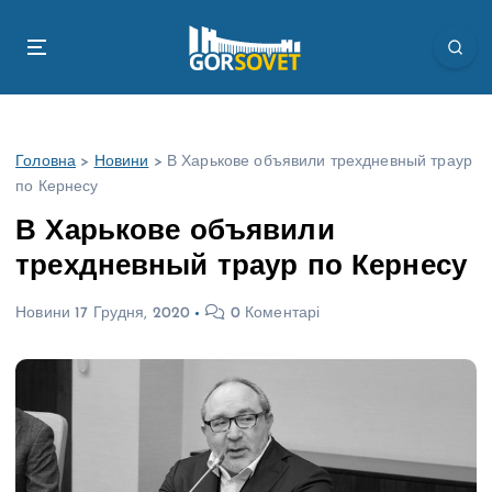
П
е
р
е
й
т
Головна
>
Новини
>
В Харькове объявили трехдневный траур
и
по Кернесу
д
о
В Харькове объявили
в
трехдневный траур по Кернесу
м
і
Новини
17 Грудня, 2020
0 Коментарі
с
т
у