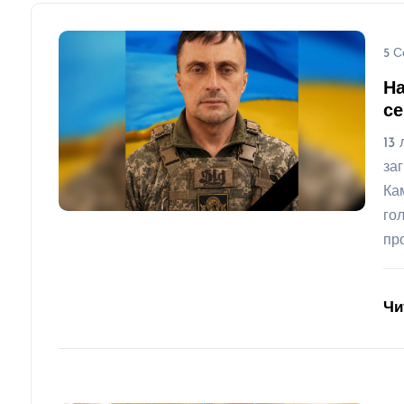
5 С
На
се
13
за
Ка
го
пр
Чи