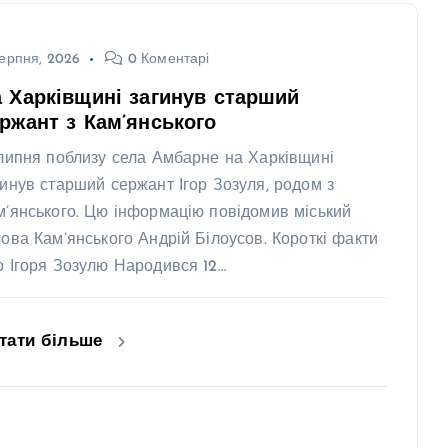
ерпня, 2026
0 Коментарі
 Харківщині загинув старший
ржант з Кам’янського
 липня поблизу села Амбарне на Харківщині
гинув старший сержант Ігор Зозуля, родом з
м’янського. Цю інформацію повідомив міський
лова Кам’янського Андрій Білоусов. Короткі факти
о Ігоря Зозулю Народився 12…
тати більше