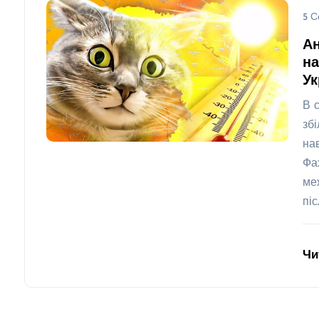
5 С
А
на
Ук
В 
зб
на
Фа
ме
пі
Чи