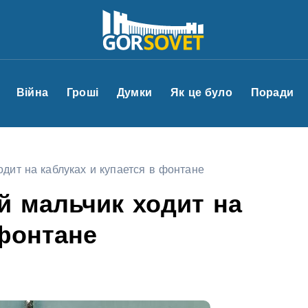
Війна
Гроші
Думки
Як це було
Поради
дит на каблуках и купается в фонтане
й мальчик ходит на
 фонтане