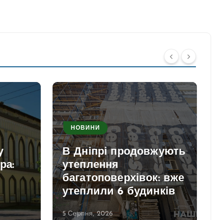
НОВИНИ
у
В Дніпрі продовжують
ра:
утеплення
багатоповерхівок: вже
утеплили 6 будинків
5 Серпня, 2026