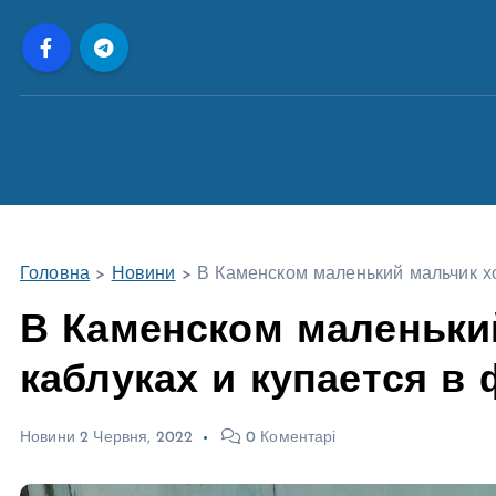
П
е
р
е
й
т
и
д
о
Головна
>
Новини
>
В Каменском маленький мальчик хо
в
м
В Каменском маленьки
і
каблуках и купается в
с
т
у
Новини
2 Червня, 2022
0 Коментарі