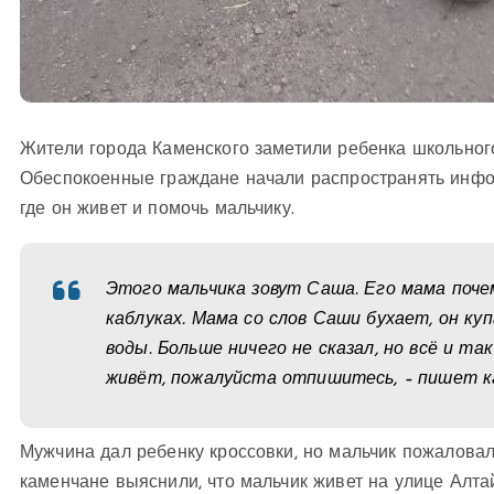
Жители города Каменского заметили ребенка школьного
Обеспокоенные граждане начали распространять инфор
где он живет и помочь мальчику.
Этого мальчика зовут Саша. Его мама поче
каблуках. Мама со слов Саши бухает, он ку
воды. Больше ничего не сказал, но всё и та
живёт, пожалуйста отпишитесь, – пишет к
Мужчина дал ребенку кроссовки, но мальчик пожаловал
каменчане выяснили, что мальчик живет на улице Алта