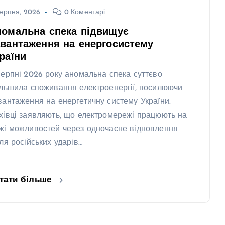
ерпня, 2026
0 Коментарі
номальна спека підвищує
вантаження на енергосистему
раїни
серпні 2026 року аномальна спека суттєво
ільшила споживання електроенергії, посилюючи
вантаження на енергетичну систему України.
хівці заявляють, що електромережі працюють на
жі можливостей через одночасне відновлення
сля російських ударів…
тати більше