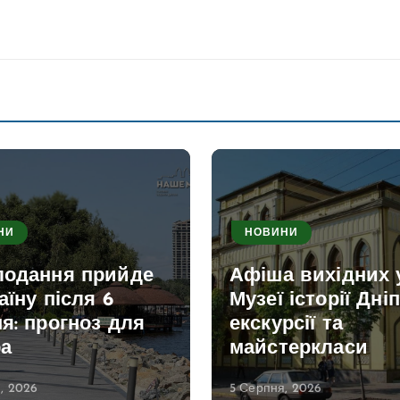
НИ
НОВИНИ
лодання прийде
Афіша вихідних 
аїну після 6
Музеї історії Дніп
я: прогноз для
екскурсії та
ра
майстеркласи
, 2026
5 Серпня, 2026