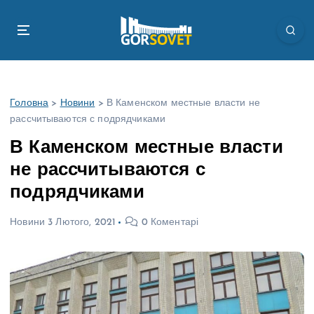
П
е
р
е
й
т
Головна
>
Новини
>
В Каменском местные власти не
и
рассчитываются с подрядчиками
д
о
В Каменском местные власти
в
не рассчитываются с
м
і
подрядчиками
с
т
Новини
3 Лютого, 2021
0 Коментарі
у