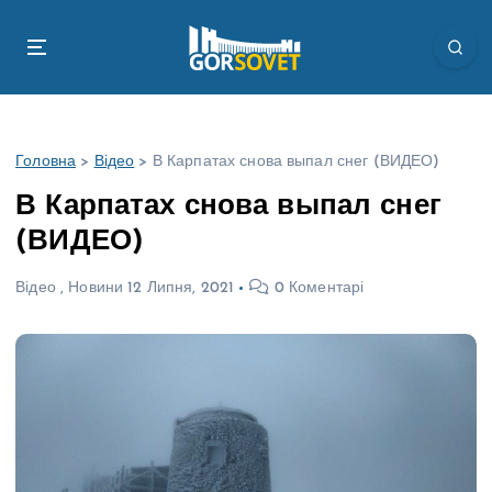
П
е
р
е
й
т
Головна
>
Відео
>
В Карпатах снова выпал снег (ВИДЕО)
и
д
В Карпатах снова выпал снег
о
(ВИДЕО)
в
м
Відео
,
Новини
12 Липня, 2021
0 Коментарі
і
с
т
у