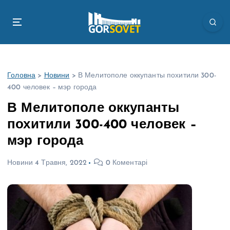
П
е
р
е
й
т
Головна
>
Новини
>
В Мелитополе оккупанты похитили 300-
и
400 человек – мэр города
д
о
В Мелитополе оккупанты
в
похитили 300-400 человек –
м
і
мэр города
с
т
Новини
4 Травня, 2022
0 Коментарі
у