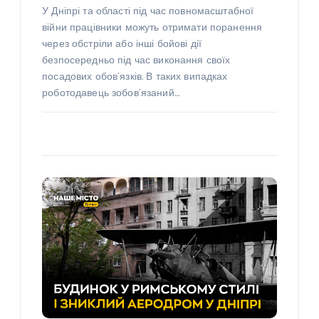
У Дніпрі та області під час повномасштабної
війни працівники можуть отримати поранення
через обстріли або інші бойові дії
безпосередньо під час виконання своїх
посадових обов’язків. В таких випадках
роботодавець зобов’язаний…