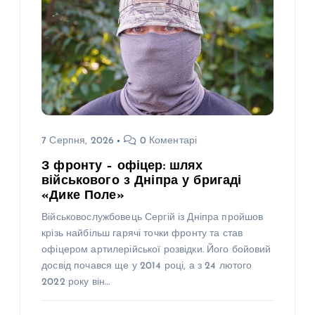
7 Серпня, 2026
0 Коментарі
З фронту – офіцер: шлях
військового з Дніпра у бригаді
«Дике Поле»
Військовослужбовець Сергій із Дніпра пройшов
крізь найбільш гарячі точки фронту та став
офіцером артилерійської розвідки. Його бойовий
досвід почався ще у 2014 році, а з 24 лютого
2022 року він…