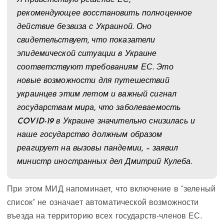
рекомендующее восстановить полноценное
действие безвиза с Украиной. Оно
свидетельствует, что показатели
эпидемической ситуации в Украине
соответствуют требованиям ЕС. Это
новые возможности для путешествий
украинцев этим летом и важный сигнал
государствам мира, что заболеваемость
COVID-19 в Украине значительно снизилась и
наше государство должным образом
реагирует на вызовы пандемии, – заявил
министр иностранных дел Дмитрий Кулеба.
При этом МИД напоминает, что включение в “зеленый
список” не означает автоматической возможности
въезда на территорию всех государств-членов ЕС.