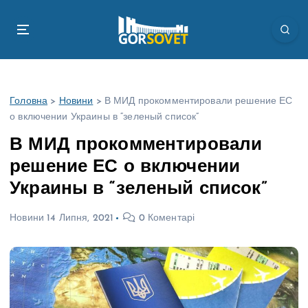
П
е
р
е
й
т
Головна
>
Новини
>
В МИД прокомментировали решение ЕС
и
о включении Украины в “зеленый список”
д
о
В МИД прокомментировали
в
решение ЕС о включении
м
і
Украины в “зеленый список”
с
т
Новини
14 Липня, 2021
0 Коментарі
у