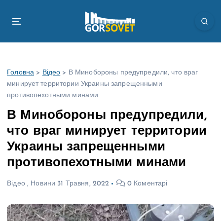
П
е
р
е
й
т
Головна
>
Відео
>
В Минобороны предупредили, что враг
и
минирует территории Украины запрещенными
д
противопехотными минами
о
в
В Минобороны предупредили,
м
что враг минирует территории
і
с
Украины запрещенными
т
противопехотными минами
у
Відео
,
Новини
31 Травня, 2022
0 Коментарі