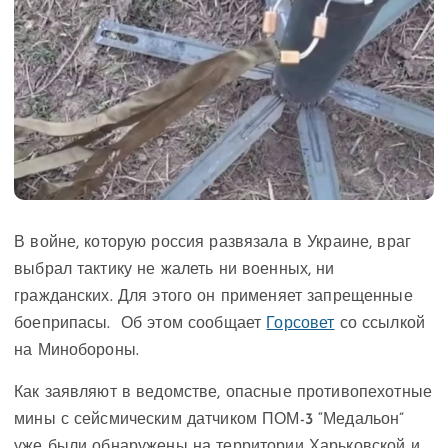
В войне, которую россия развязала в Украине, враг
выбрал тактику не жалеть ни военных, ни
гражданских. Для этого он применяет запрещенные
боеприпасы. Об этом сообщает
Горсовет
со ссылкой
на Минобороны.
Как заявляют в ведомстве, опасные противопехотные
мины с сейсмическим датчиком ПОМ-3 “Медальон”
уже были обнаружены на территории Харьковской и