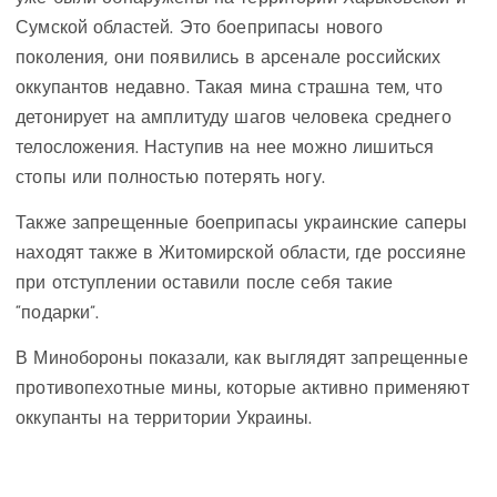
Сумской областей. Это боеприпасы нового
поколения, они появились в арсенале российских
оккупантов недавно. Такая мина страшна тем, что
детонирует на амплитуду шагов человека среднего
телосложения. Наступив на нее можно лишиться
стопы или полностью потерять ногу.
Также запрещенные боеприпасы украинские саперы
находят также в Житомирской области, где россияне
при отступлении оставили после себя такие
“подарки”.
В Минобороны показали, как выглядят запрещенные
противопехотные мины, которые активно применяют
оккупанты на территории Украины.