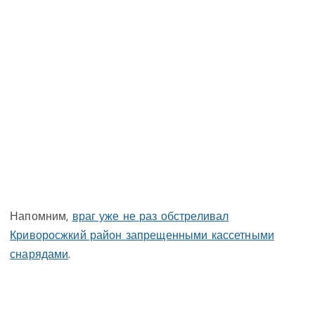
Напомним,
враг уже не раз обстреливал
Криворосжкий район запрещенными кассетными
снарядами
.