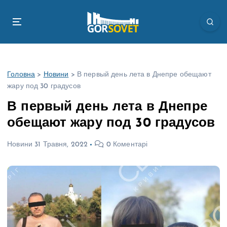
П
е
р
е
й
т
Головна
>
Новини
>
В первый день лета в Днепре обещают
и
жару под 30 градусов
д
о
В первый день лета в Днепре
в
обещают жару под 30 градусов
м
і
Новини
31 Травня, 2022
0 Коментарі
с
т
у