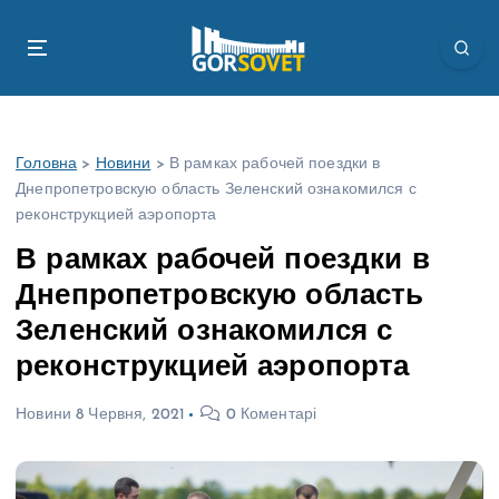
П
е
р
е
й
т
Головна
>
Новини
>
В рамках рабочей поездки в
и
Днепропетровскую область Зеленский ознакомился с
д
реконструкцией аэропорта
о
в
В рамках рабочей поездки в
м
Днепропетровскую область
і
с
Зеленский ознакомился с
т
реконструкцией аэропорта
у
Новини
8 Червня, 2021
0 Коментарі