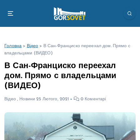
П
е
р
е
й
т
Головна
>
Відео
>
В Сан-Франциско переехал дом. Прямо с
и
владельцами (ВИДЕО)
д
о
В Сан-Франциско переехал
в
дом. Прямо с владельцами
м
і
(ВИДЕО)
с
т
Відео
,
Новини
25 Лютого, 2021
0 Коментарі
у