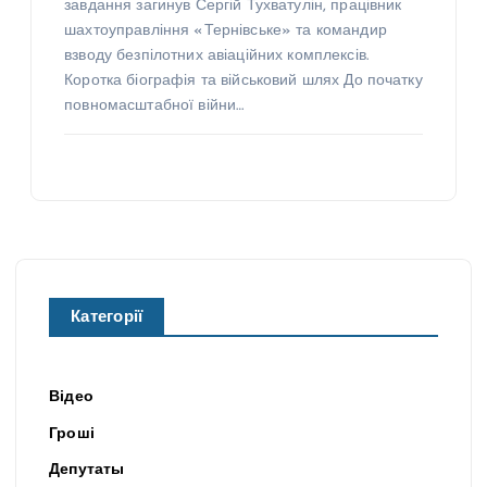
завдання загинув Сергій Тухватулін, працівник
шахтоуправління «Тернівське» та командир
взводу безпілотних авіаційних комплексів.
Коротка біографія та військовий шлях До початку
повномасштабної війни…
Категорії
Відео
Гроші
Депутаты