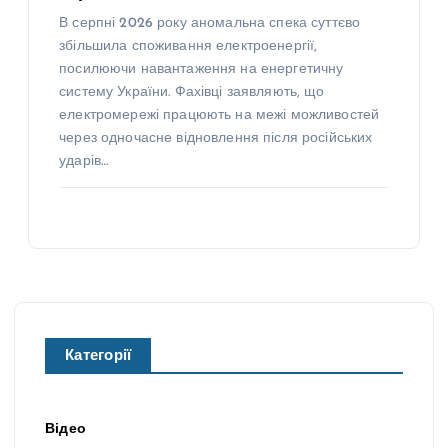
В серпні 2026 року аномальна спека суттєво
збільшила споживання електроенергії,
посилюючи навантаження на енергетичну
систему України. Фахівці заявляють, що
електромережі працюють на межі можливостей
через одночасне відновлення після російських
ударів…
Категорії
Відео