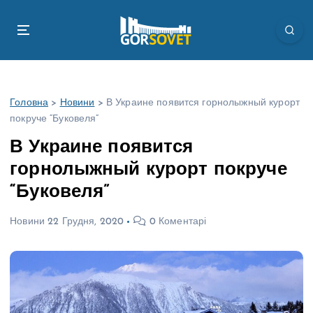
П
е
р
е
й
т
Головна
>
Новини
>
В Украине появится горнолыжный курорт
и
покруче “Буковеля”
д
о
В Украине появится
в
горнолыжный курорт покруче
м
і
“Буковеля”
с
т
Новини
22 Грудня, 2020
0 Коментарі
у