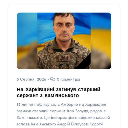
5 Серпня, 2026
0 Коментарі
На Харківщині загинув старший
сержант з Кам’янського
13 липня поблизу села Амбарне на Харківщині
загинув старший сержант Ігор Зозуля, родом з
Кам’янського. Цю інформацію повідомив міський
голова Кам’янського Андрій Білоусов. Короткі