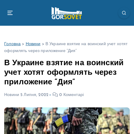
П
е
р
е
й
т
Головна
>
Новини
>
В Украине взятие на воинский учет хотят
и
оформлять через приложение “Дия”
д
о
В Украине взятие на воинский
в
учет хотят оформлять через
м
і
приложение “Дия”
с
т
Новини
5 Липня, 2022
0 Коментарі
у