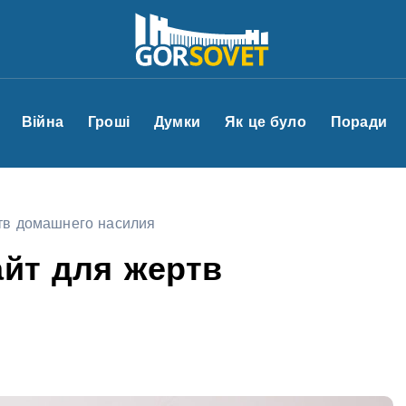
Війна
Гроші
Думки
Як це було
Поради
ртв домашнего насилия
айт для жертв