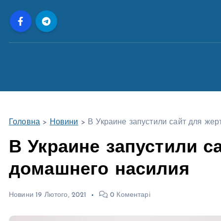
П
е
р
е
й
т
и
д
о
Головна
>
Новини
>
В Украине запустили сайт для же
в
м
В Украине запустили с
і
домашнего насилия
с
т
у
Новини
19 Лютого, 2021
0 Коментарі