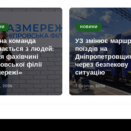
НИ
НОВИНИ
на команда
УЗ змінює марш
нається з людей:
поїздів на
ія фахівчині
Дніпропетровщи
овської філії
через безпекову
мережі»
ситуацію
, 2026
7 Серпня, 2026