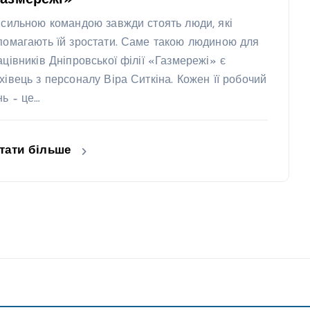
Газмережі»
 сильною командою завжди стоять люди, які
помагають їй зростати. Саме такою людиною для
ацівників Дніпровської філії «Газмережі» є
хівець з персоналу Віра Ситкіна. Кожен її робочий
нь – це…
тати більше