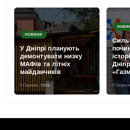
НОВИ
НОВИНИ
Силь
У Дніпрі планують
почи
демонтувати низку
істор
МАФів та літніх
Дніпр
майданчиків
«Газ
7 Серпня, 2026
7 Серпня