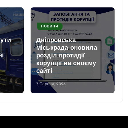
НОВИНИ
рути
Дніпровська
міськрада оновила
ні
розділ протидії
корупції на своєму
сайті
7 Серпня, 2026