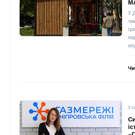
МА
У 
ти
гр
по
оп
Чи
7 С
Си
іс