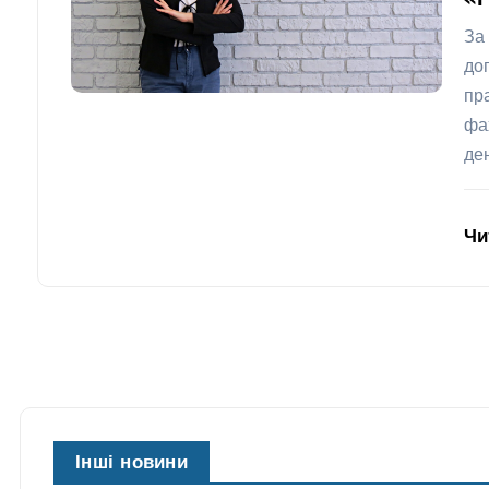
«
За
до
пр
фа
де
Чи
Інші новини