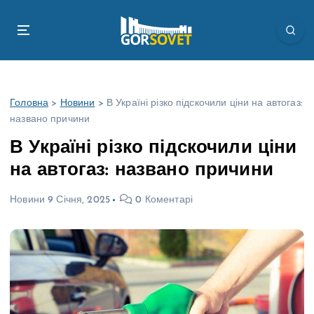
П
е
р
е
й
т
Головна
>
Новини
>
В Україні різко підскочили ціни на автогаз:
и
названо причини
д
о
В Україні різко підскочили ціни
в
на автогаз: названо причини
м
і
Новини
9 Січня, 2025
0 Коментарі
с
т
у