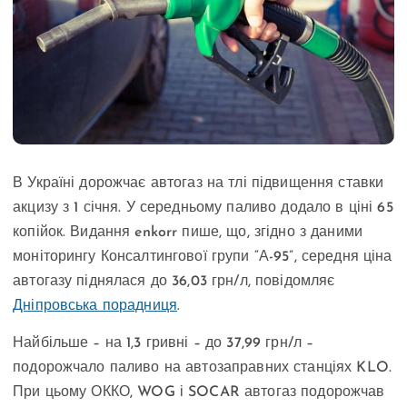
В Україні дорожчає автогаз на тлі підвищення ставки
акцизу з 1 січня. У середньому паливо додало в ціні 65
копійок. Видання enkorr пише, що, згідно з даними
моніторингу Консалтингової групи “А-95”, середня ціна
автогазу піднялася до 36,03 грн/л, повідомляє
Дніпровська порадниця
.
Найбільше – на 1,3 гривні – до 37,99 грн/л –
подорожчало паливо на автозаправних станціях KLO.
При цьому ОККО, WOG і SOCAR автогаз подорожчав