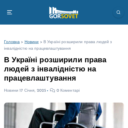
П
е
р
е
й
т
Головна
>
Новини
>
В Україні розширили права людей з
и
інвалідністю на працевлаштування
д
о
В Україні розширили права
в
людей з інвалідністю на
м
і
працевлаштування
с
т
Новини
17 Січня, 2025
0 Коментарі
у