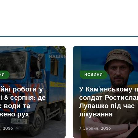
НИ
НОВИНИ
йні роботи у
У Кам’янському 
і 8 серпня: де
солдат Ростисла
є води та
Лупашко під час
жено рух
лікування
, 2026
7 Серпня, 2026