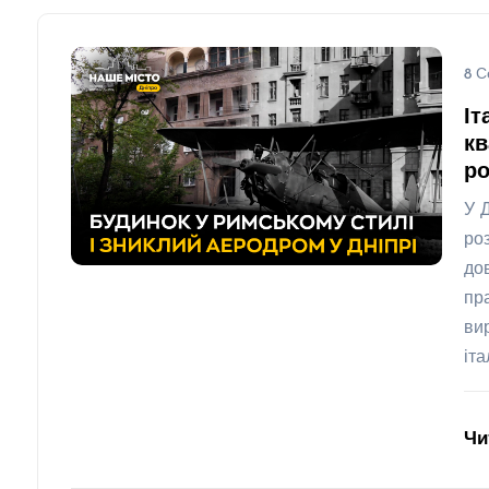
8 С
Іт
кв
ро
У 
ро
до
пр
ви
іт
Чи