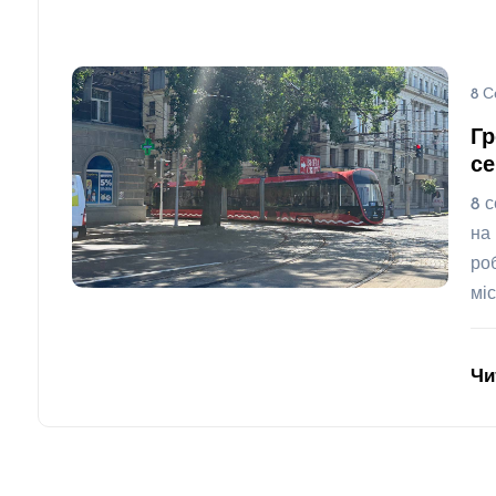
8 С
Гр
се
8 
на
ро
мі
Чи