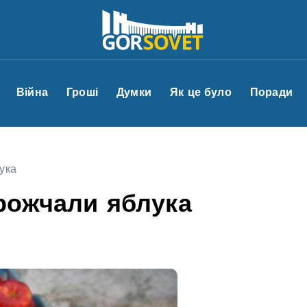
Війна
Гроші
Думки
Як це було
Поради
ука
орожчали яблука