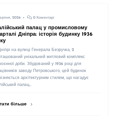
ерпня, 2026
0 Коментарі
алійський палац у промисловому
арталі Дніпра: історія будинку 1936
ку
Дніпрі на вулиці Генерала Безручка, 2
зташований унікальний житловий комплекс
воєнної доби. Збудований у 1936 році для
ацівників заводу Петровського, цей будинок
різняється архітектурним стилем, що нагадує
алійський палац…
тати більше