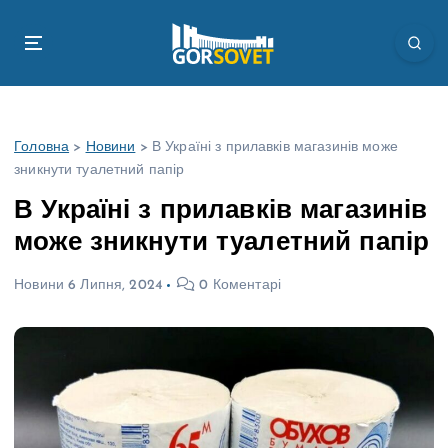
П
е
р
е
й
т
Головна
>
Новини
>
В Україні з прилавків магазинів може
и
зникнути туалетний папір
д
о
В Україні з прилавків магазинів
в
може зникнути туалетний папір
м
і
Новини
6 Липня, 2024
0 Коментарі
с
т
у