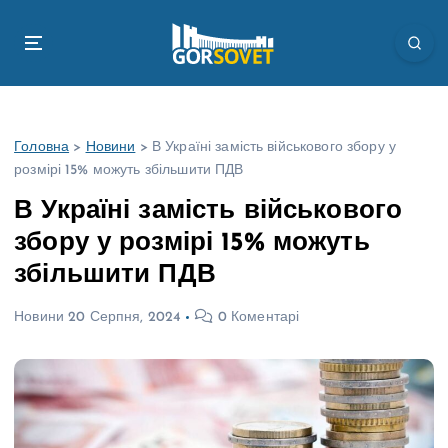
П
е
р
е
й
т
Головна
>
Новини
>
В Україні замість військового збору у
и
розмірі 15% можуть збільшити ПДВ
д
о
В Україні замість військового
в
збору у розмірі 15% можуть
м
і
збільшити ПДВ
с
т
Новини
20 Серпня, 2024
0 Коментарі
у