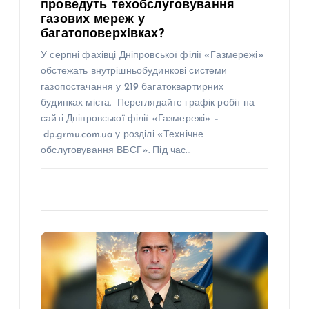
проведуть техобслуговування
газових мереж у
багатоповерхівках?
У серпні фахівці Дніпровської філії «Газмережі»
обстежать внутрішньобудинкові системи
газопостачання у 219 багатоквартирних
будинках міста. Переглядайте графік робіт на
сайті Дніпровської філії «Газмережі» –
dp.grmu.com.ua у розділі «Технічне
обслуговування ВБСГ». Під час…