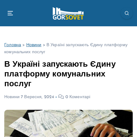
П
е
р
е
й
т
Головна
>
Новини
>
В Україні запускають Єдину платформу
и
комунальних послуг
д
о
В Україні запускають Єдину
в
платформу комунальних
м
і
послуг
с
т
Новини
7 Вересня, 2024
0 Коментарі
у