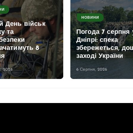
НИ
НОВИНИ
й День військ
ку та
Погода 7 серпня 
безпеки
Дніпрі: спека
ачатимуть 8
збережеться, дощ
ня
заході України
, 2026
6 Серпня, 2026