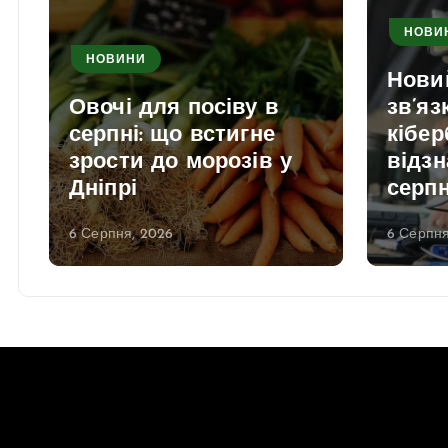
НОВИ
НОВИНИ
Нови
Овочі для посіву в
зв’яз
серпні: що встигне
кібер
зрости до морозів у
відзн
Дніпрі
серп
6 Серпня, 2026
6 Серпня