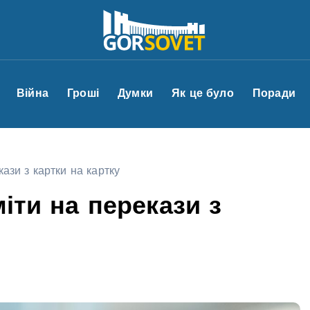
Війна
Гроші
Думки
Як це було
Поради
кази з картки на картку
міти на перекази з