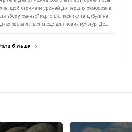
серпні в Дніпрі можна розпочати повторний посів
очів, щоб отримати урожай до перших заморозків.
сля збору ранньої картоплі, часнику та цибулі на
ядках звільняється місце для нових культур. До…
тати більше