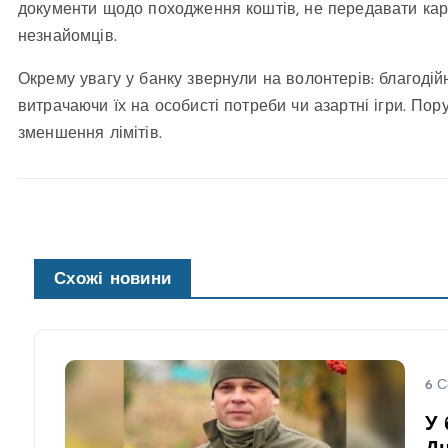
документи щодо походження коштів, не передавати кар
незнайомців.
Окрему увагу у банку звернули на волонтерів: благодій
витрачаючи їх на особисті потреби чи азартні ігри. П
зменшення лімітів.
Схожі новини
6 С
У 