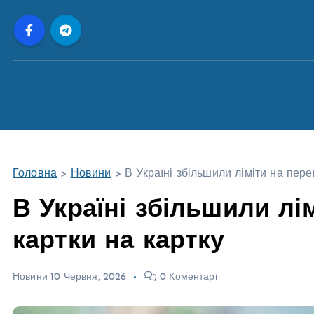
П
е
р
е
й
т
и
д
о
Головна
>
Новини
>
В Україні збільшили ліміти на пере
в
м
В Україні збільшили лі
і
картки на картку
с
т
у
Новини
10 Червня, 2026
0 Коментарі