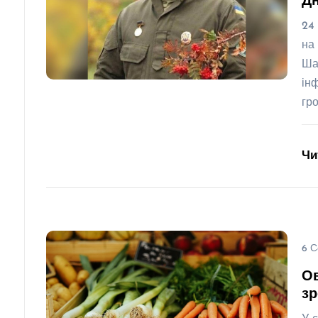
Д
24
на
Ша
ін
гр
Чи
6 С
Ов
зр