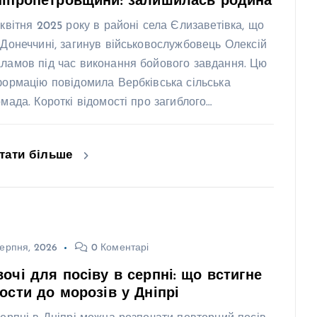
ніпропетровщини: залишилась родина
 квітня 2025 року в районі села Єлизаветівка, що
 Донеччині, загинув військовослужбовець Олексій
ламов під час виконання бойового завдання. Цю
формацію повідомила Вербківська сільська
омада. Короткі відомості про загиблого…
тати більше
ерпня, 2026
0 Коментарі
очі для посіву в серпні: що встигне
ости до морозів у Дніпрі