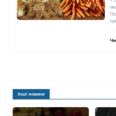
У 
ов
Пі
гр
Чи
Інші новини