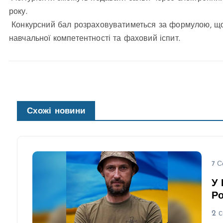
року.
Конкурсний бал розраховуватиметься за формулою, що в
навчальної компетентності та фаховий іспит.
Схожі новини
7 С
У 
Ро
2 