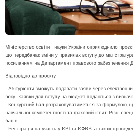
Міністерство освіти і науки України оприлюднило проєкт
що передбачає зміни у правилах вступу до магістрату
посиланням на Департамент правового забезпечення Дн
Відповідно до проєкту
Абітурієнти зможуть подавати заяви через електронний
року. Заявки для вступу на бюджет подаються з визначе
Конкурсний бал розраховуватиметься за формулою, що в
навчальної компетентності та фаховий іспит. Різні спе
балів.
Реєстрація на участь у ЄВІ та ЄФВВ, а також проведе