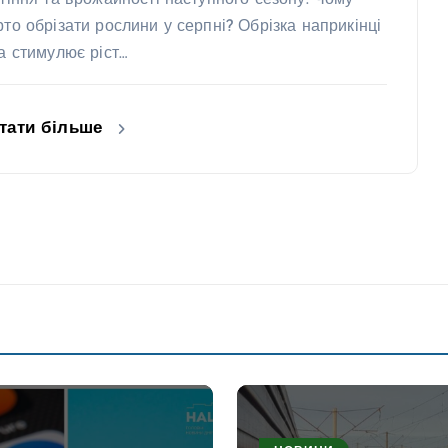
ітіння та врожайності наступного сезону. Чому
рто обрізати рослини у серпні? Обрізка наприкінці
та стимулює ріст…
тати більше