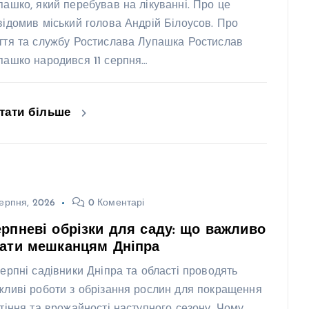
пашко, який перебував на лікуванні. Про це
відомив міський голова Андрій Білоусов. Про
ття та службу Ростислава Лупашка Ростислав
пашко народився 11 серпня…
тати більше
ерпня, 2026
0 Коментарі
рпневі обрізки для саду: що важливо
нати мешканцям Дніпра
серпні садівники Дніпра та області проводять
жливі роботи з обрізання рослин для покращення