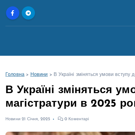
П
е
р
е
й
т
и
д
о
Головна
>
Новини
>
В Україні зміняться умови вступу д
в
м
В Україні зміняться ум
і
магістратури в 2025 ро
с
т
у
Новини
21 Січня, 2025
0 Коментарі