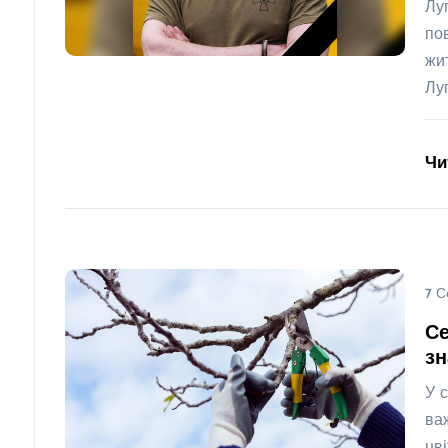
Лу
по
жи
Лу
Чи
7 С
Се
з
У 
ва