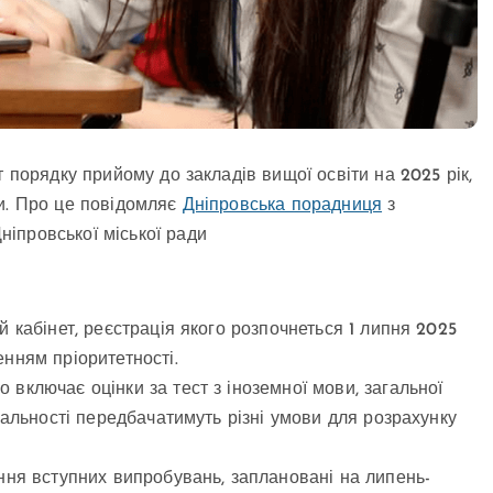
 порядку прийому до закладів вищої освіти на 2025 рік,
ри. Про це повідомляє
Дніпровська порадниця
з
іпровської міської ради
 кабінет, реєстрація якого розпочнеться 1 липня 2025
нням пріоритетності.
ключає оцінки за тест з іноземної мови, загальної
ціальності передбачатимуть різні умови для розрахунку
ння вступних випробувань, заплановані на липень-