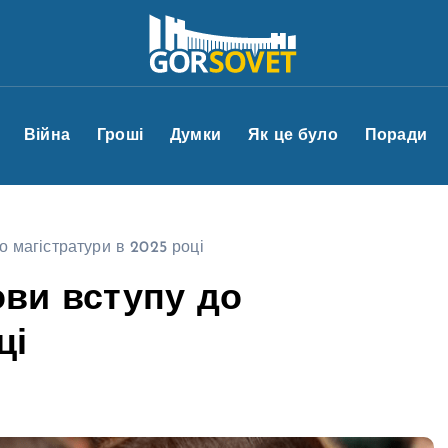
Війна
Гроші
Думки
Як це було
Поради
о магістратури в 2025 році
ови вступу до
ці