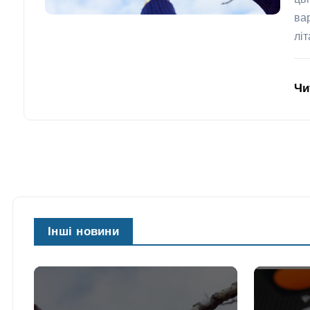
цв
ва
лі
Чи
Інші новини