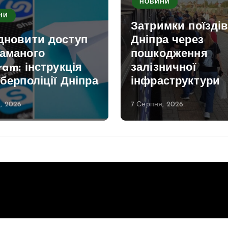
НОВИНИ
НИ
Затримки поїздів
ідновити доступ
Дніпра через
ламаного
пошкодження
ram: інструкція
залізничної
іберполіції Дніпра
інфраструктури
, 2026
7 Серпня, 2026