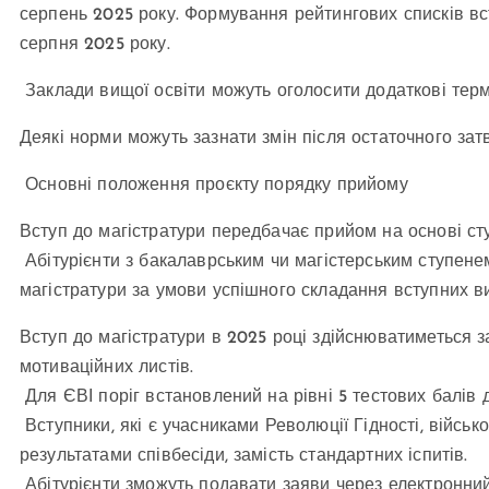
серпень 2025 року. Формування рейтингових списків в
серпня 2025 року.
Заклади вищої освіти можуть оголосити додаткові термі
Деякі норми можуть зазнати змін після остаточного за
Основні положення проєкту порядку прийому
Вступ до магістратури передбачає прийом на основі ст
Абітурієнти з бакалаврським чи магістерським ступенем,
магістратури за умови успішного складання вступних в
Вступ до магістратури в 2025 році здійснюватиметься 
мотиваційних листів.
Для ЄВІ поріг встановлений на рівні 5 тестових балів д
Вступники, які є учасниками Революції Гідності, військ
результатами співбесіди, замість стандартних іспитів.
Абітурієнти зможуть подавати заяви через електронний 