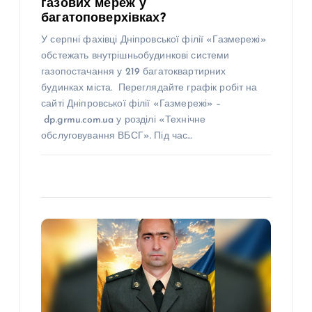
газових мереж у
багатоповерхівках?
У серпні фахівці Дніпровської філії «Газмережі»
обстежать внутрішньобудинкові системи
газопостачання у 219 багатоквартирних
будинках міста. Переглядайте графік робіт на
сайті Дніпровської філії «Газмережі» –
dp.grmu.com.ua у розділі «Технічне
обслуговування ВБСГ». Під час…