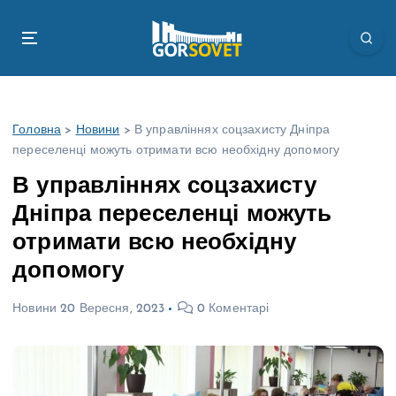
П
е
р
е
й
т
Головна
>
Новини
>
В управліннях соцзахисту Дніпра
и
переселенці можуть отримати всю необхідну допомогу
д
о
В управліннях соцзахисту
в
Дніпра переселенці можуть
м
і
отримати всю необхідну
с
допомогу
т
у
Новини
20 Вересня, 2023
0 Коментарі