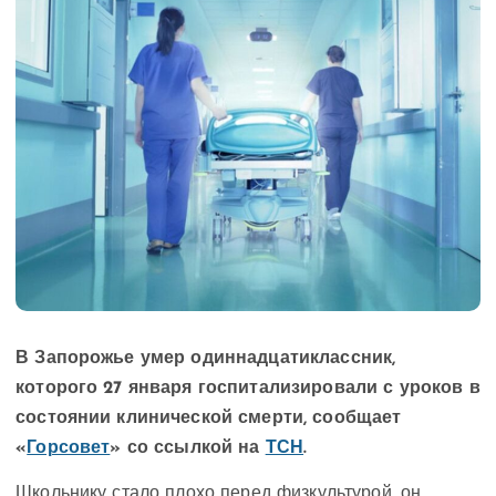
В Запорожье умер одиннадцатиклассник,
которого 27 января госпитализировали с уроков в
состоянии клинической смерти, сообщает
«
Горсовет
» со ссылкой на
ТСН
.
Школьнику стало плохо перед физкультурой, он