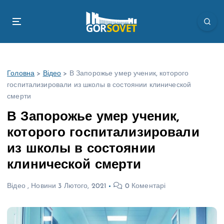
П
е
р
е
й
т
Головна
>
Відео
>
В Запорожье умер ученик, которого
и
госпитализировали из школы в состоянии клинической
д
смерти
о
в
В Запорожье умер ученик,
м
которого госпитализировали
і
с
из школы в состоянии
т
клинической смерти
у
Відео
,
Новини
3 Лютого, 2021
0 Коментарі