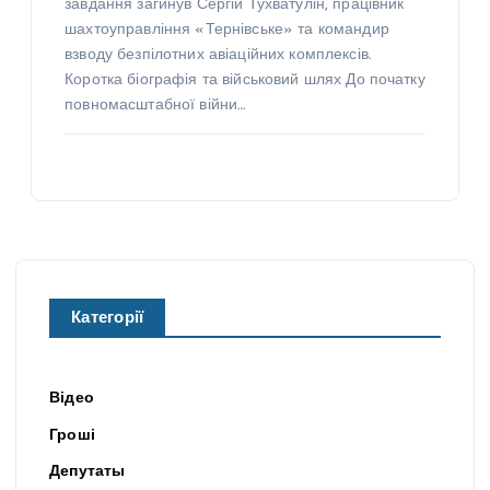
завдання загинув Сергій Тухватулін, працівник
шахтоуправління «Тернівське» та командир
взводу безпілотних авіаційних комплексів.
Коротка біографія та військовий шлях До початку
повномасштабної війни…
Категорії
Відео
Гроші
Депутаты