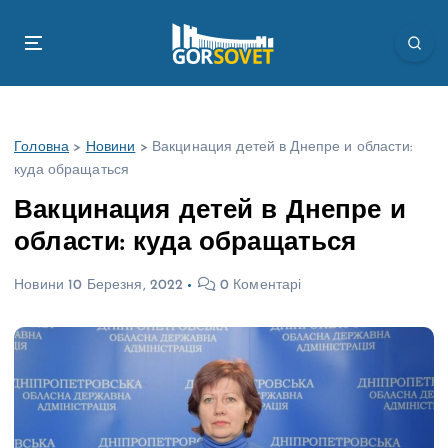
П
е
р
е
й
т
Головна
>
Новини
>
Вакцинация детей в Днепре и области:
и
куда обращаться
д
о
Вакцинация детей в Днепре и
в
области: куда обращаться
м
і
Новини
10 Березня, 2022
0 Коментарі
с
т
у