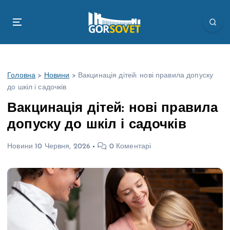
П
е
р
е
й
т
Головна
>
Новини
>
Вакцинація дітей: нові правила допуску
и
до шкіл і садочків
д
о
Вакцинація дітей: нові правила
в
допуску до шкіл і садочків
м
і
Новини
10 Червня, 2026
0 Коментарі
с
т
у