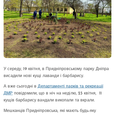
У середу, 19 квітня, в Придніпровському парку Дніпра
висадили нові кущі лаванди і барбарису.
А вже сьогодні в
Департаменті парків та рекреації
ДМР
повідомили, що в ніч на неділю, 23 квітня, 11
кущів барбарису вандали викопали та вкрали.
Мешканців Придніпровська, які мають будь-яку