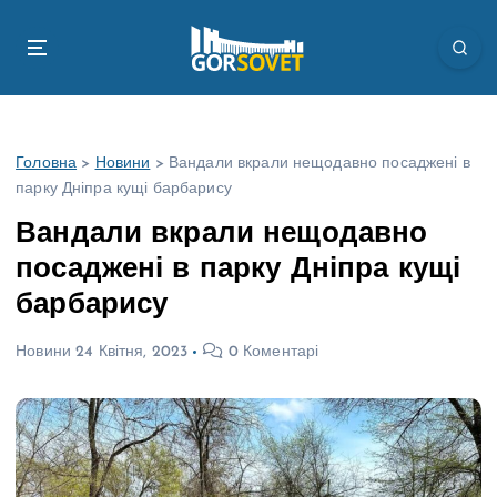
П
е
р
е
й
т
Головна
>
Новини
>
Вандали вкрали нещодавно посаджені в
и
парку Дніпра кущі барбарису
д
о
Вандали вкрали нещодавно
в
посаджені в парку Дніпра кущі
м
і
барбарису
с
т
Новини
24 Квітня, 2023
0 Коментарі
у