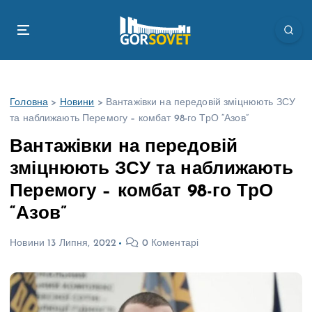
П
е
р
е
й
т
Головна
>
Новини
>
Вантажівки на передовій зміцнюють ЗСУ
и
та наближають Перемогу – комбат 98-го ТрО “Азов”
д
о
Вантажівки на передовій
в
зміцнюють ЗСУ та наближають
м
і
Перемогу – комбат 98-го ТрО
с
“Азов”
т
у
Новини
13 Липня, 2022
0 Коментарі