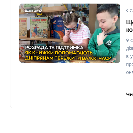
9 С
Що
ко
9 
ді
в 
пр
он
Чи