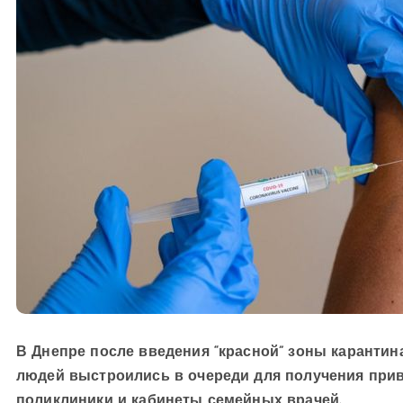
В Днепре после введения “красной” зоны карантин
людей выстроились в очереди для получения прив
поликлиники и кабинеты семейных врачей.