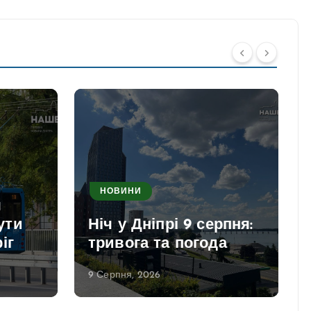
НОВИНИ
я
ути
Ніч у Дніпрі 9 серпня:
іг
тривога та погода
9 Серпня, 2026