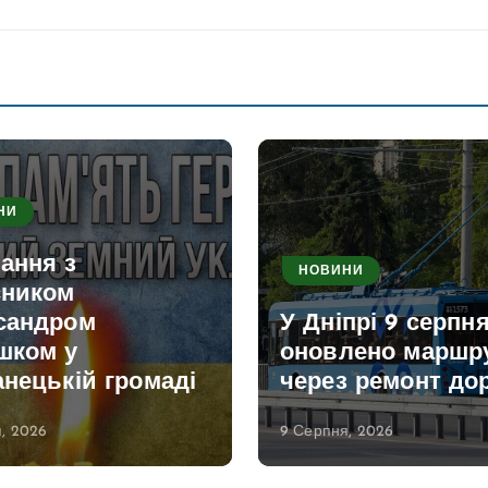
НИ
ання з
НОВИНИ
сником
сандром
У Дніпрі 9 серпн
шком у
оновлено маршр
нецькій громаді
через ремонт дор
, 2026
9 Серпня, 2026