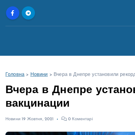
П
е
р
е
й
т
и
д
о
Головна
>
Новини
>
Вчера в Днепре установили рекор
в
м
Вчера в Днепре устано
і
вакцинации
с
т
у
Новини
19 Жовтня, 2021
0 Коментарі