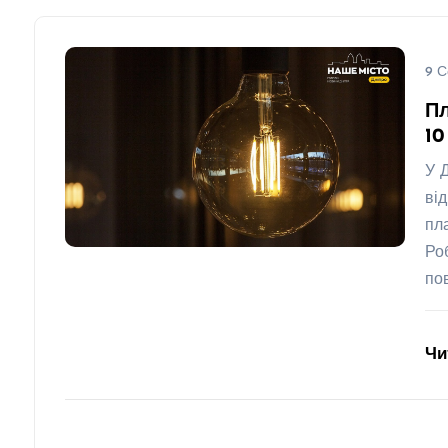
9 С
Пл
10
У 
ві
пл
Ро
по
Чи