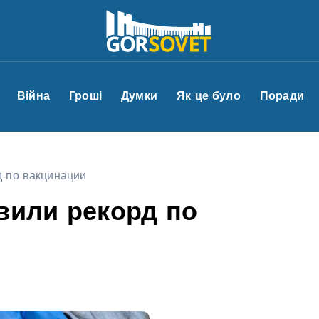
Війна
Гроші
Думки
Як це було
Поради
д по вакцинации
вили рекорд по