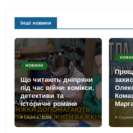
Інші новини
НОВИ
НОВИНИ
Прощ
Що читають дніпряни
захи
під час війни: комікси,
Олек
детективи та
Кома
історичні романи
Марга
9 Серпня, 2026
9 Серпня