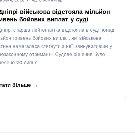
ерпня, 2026
0 Коментарі
Дніпрі військова відстояла мільйон
ивень бойових виплат у суді
Дніпрі старша лейтенантка відстояла в суді понад
льйон гривень бойових виплат, які військова
стина намагалася стягнути з неї, звинувативши у
 незаконному отриманні. Судове рішення було
несено 20 липня…
тати більше