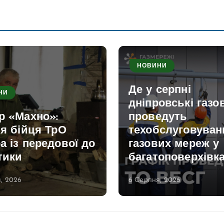
НОВИНИ
Де у серпні
НИ
дніпровські газо
р «Махно»:
проведуть
ія бійця ТрО
техобслуговуван
а із передової до
газових мереж у
тики
багатоповерхівк
, 2026
6 Серпня, 2026