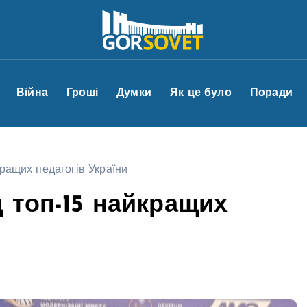
Війна
Гроші
Думки
Як це було
Поради
кращих педагогів України
 топ-15 найкращих