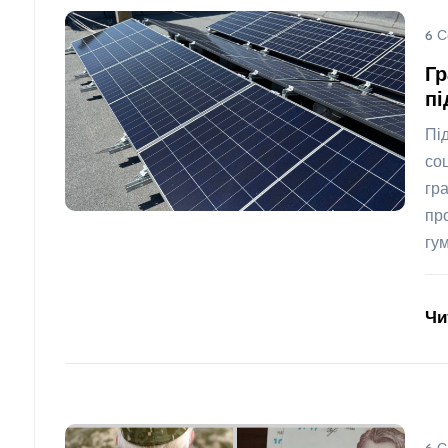
6 С
Гр
пі
Пі
со
гр
пр
гу
Чи