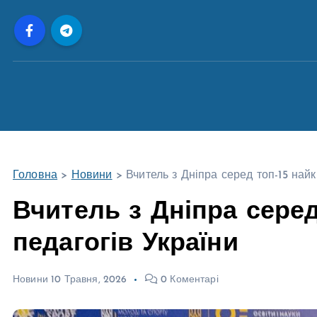
П
е
р
е
й
т
и
д
о
Головна
>
Новини
>
Вчитель з Дніпра серед топ-15 най
в
м
Вчитель з Дніпра серед
і
педагогів України
с
т
у
Новини
10 Травня, 2026
0 Коментарі