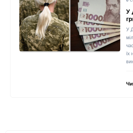
6 С
У 
гр
У 
мі
ча
їх
ви
Чи