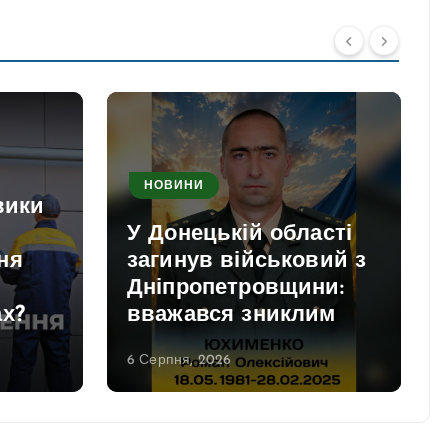
НОВИНИ
вики
У Донецькій області
ня
загинув військовий з
Дніпропетровщини:
ах?
вважався зниклим
6 Серпня, 2026