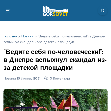
П
е
р
е
й
т
Головна
>
Новини
>
“Ведите себя по-человечески!”: в Днепре
и
вспыхнул скандал из-за детской площадки
д
о
“Ведите себя по-человечески!”:
в
в Днепре вспыхнул скандал из-
м
і
за детской площадки
с
т
Новини
15 Липня, 2021
0 Коментарі
у