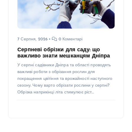
7 Серпня, 2026
0 Коментарі
Серпневі обрізки для саду: що
важливо знати мешканцям Дніпра
У серпні садівники Дніпра та області проводять
важливі роботи з обрізання рослин для
покращення цвітіння та врожайності наступного
сезону. Чому варто обрізати рослини у серпні?
Обрізка наприкінці літа стимулює ріст…