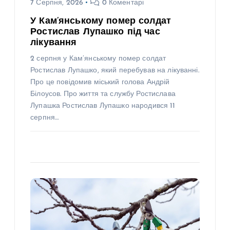
7 Серпня, 2026
0 Коментарі
У Кам’янському помер солдат
Ростислав Лупашко під час
лікування
2 серпня у Кам’янському помер солдат
Ростислав Лупашко, який перебував на лікуванні.
Про це повідомив міський голова Андрій
Білоусов. Про життя та службу Ростислава
Лупашка Ростислав Лупашко народився 11
серпня…