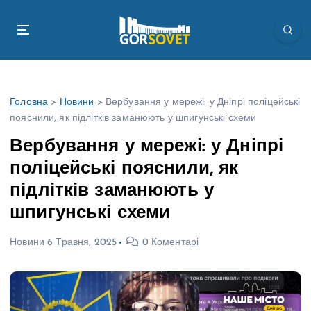
П
е
р
е
й
т
Головна
>
Новини
>
Вербування у мережі: у Дніпрі поліцейські
и
пояснили, як підлітків заманюють у шпигунські схеми
д
о
Вербування у мережі: у Дніпрі
в
поліцейські пояснили, як
м
і
підлітків заманюють у
с
шпигунські схеми
т
у
Новини
6 Травня, 2025
0 Коментарі