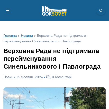
П
е
р
е
й
т
Головна
>
Новини
>
Верховна Рада не підтримала
и
перейменування Синельникового і Павлограда
д
о
Верховна Рада не підтримала
в
перейменування
м
і
Синельникового і Павлограда
с
т
Новини
13 Жовтня, 2024
0 Коментарі
у