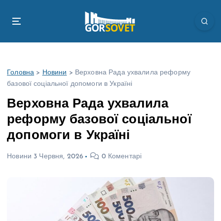
П
е
р
е
й
т
Головна
>
Новини
>
Верховна Рада ухвалила реформу
и
базової соціальної допомоги в Україні
д
о
Верховна Рада ухвалила
в
реформу базової соціальної
м
і
допомоги в Україні
с
т
Новини
3 Червня, 2026
0 Коментарі
у