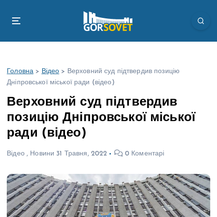
П
е
р
е
й
т
Головна
>
Відео
>
Верховний суд підтвердив позицію
и
Дніпровської міської ради (відео)
д
о
Верховний суд підтвердив
в
позицію Дніпровської міської
м
і
ради (відео)
с
т
Відео
,
Новини
31 Травня, 2022
0 Коментарі
у