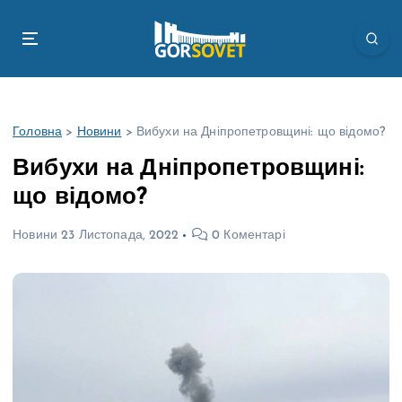
П
е
р
е
й
т
Головна
>
Новини
>
Вибухи на Дніпропетровщині: що відомо?
и
д
Вибухи на Дніпропетровщині:
о
що відомо?
в
м
Новини
23 Листопада, 2022
0 Коментарі
і
с
т
у