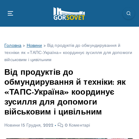
П
е
р
е
й
т
Головна
>
Новини
>
Від продуктів до обмундирування й
и
техніки: як «ТАПС-Україна» координує зусилля для допомоги
д
військовим і цивільним
о
в
Від продуктів до
м
обмундирування й техніки: як
і
с
«ТАПС-Україна» координує
т
зусилля для допомоги
у
військовим і цивільним
Новини
15 Грудня, 2022
0 Коментарі