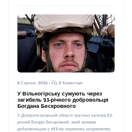
8 Серпня, 2026
0 Коментарі
У Вільногірську сумують через
загибель 23-річного добровольця
Богдана Бескровного
У Дніпропетровській області трагічно загинув 23-
річний Богдан Бескровний, який воював
добровольцем у 425-му окремому штурмовому