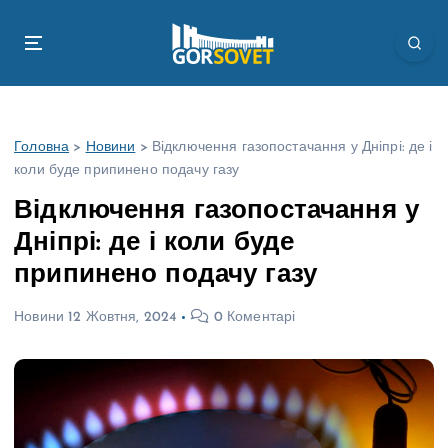
П
е
р
е
й
т
Головна
>
Новини
>
Відключення газопостачання у Дніпрі: де і
и
коли буде припинено подачу газу
д
о
Відключення газопостачання у
в
Дніпрі: де і коли буде
м
і
припинено подачу газу
с
т
Новини
12 Жовтня, 2024
0 Коментарі
у