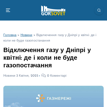
П
е
р
е
й
т
Головна
>
Новини
>
Відключення газу у Дніпрі у квітні: де і
и
коли не буде газопостачання
д
о
Відключення газу у Дніпрі у
в
квітні: де і коли не буде
м
і
газопостачання
с
т
Новини
3 Квітня, 2025
0 Коментарі
у