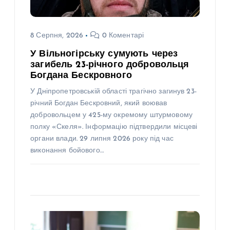
8 Серпня, 2026
0 Коментарі
У Вільногірську сумують через
загибель 23-річного добровольця
Богдана Бескровного
У Дніпропетровській області трагічно загинув 23-
річний Богдан Бескровний, який воював
добровольцем у 425-му окремому штурмовому
полку «Скеля». Інформацію підтвердили місцеві
органи влади. 29 липня 2026 року під час
виконання бойового…