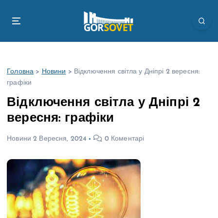
П
е
р
е
й
т
Головна
>
Новини
>
Відключення світла у Дніпрі 2 вересня:
и
графіки
д
о
Відключення світла у Дніпрі 2
в
вересня: графіки
м
і
Новини
2 Вересня, 2024
0 Коментарі
с
т
у