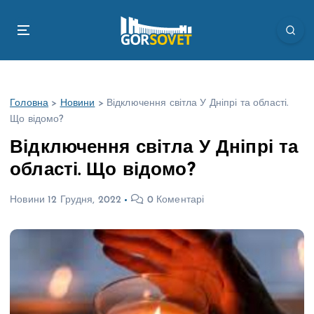
П
е
р
е
й
т
Головна
>
Новини
>
Відключення світла У Дніпрі та області.
и
Що відомо?
д
о
Відключення світла У Дніпрі та
в
області. Що відомо?
м
і
Новини
12 Грудня, 2022
0 Коментарі
с
т
у