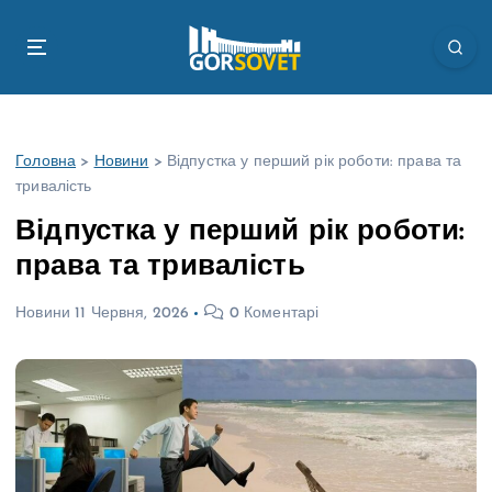
П
е
р
е
й
т
Головна
>
Новини
>
Відпустка у перший рік роботи: права та
и
тривалість
д
о
Відпустка у перший рік роботи:
в
права та тривалість
м
і
Новини
11 Червня, 2026
0 Коментарі
с
т
у