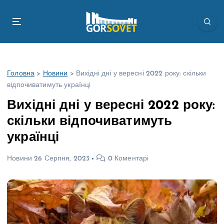
П
е
р
е
й
т
Головна
>
Новини
>
Вихідні дні у вересні 2022 року: скільки
и
відпочиватимуть українці
д
о
Вихідні дні у вересні 2022 року:
в
скільки відпочиватимуть
м
і
українці
с
т
Новини
26 Серпня, 2023
0 Коментарі
у