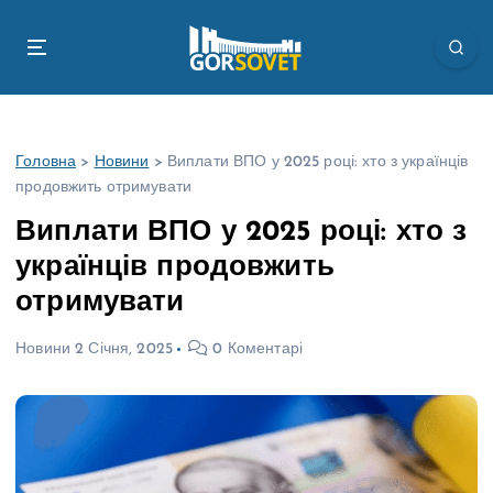
П
е
р
е
й
т
Головна
>
Новини
>
Виплати ВПО у 2025 році: хто з українців
и
продовжить отримувати
д
о
Виплати ВПО у 2025 році: хто з
в
українців продовжить
м
і
отримувати
с
т
Новини
2 Січня, 2025
0 Коментарі
у