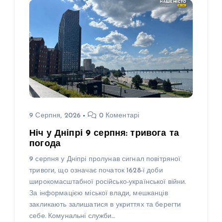
9 Серпня, 2026
0 Коментарі
Ніч у Дніпрі 9 серпня: тривога та
погода
9 серпня у Дніпрі пролунав сигнал повітряної
тривоги, що означає початок 1628-ї доби
широкомасштабної російсько-української війни.
За інформацією міської влади, мешканців
закликають залишатися в укриттях та берегти
себе. Комунальні служби…