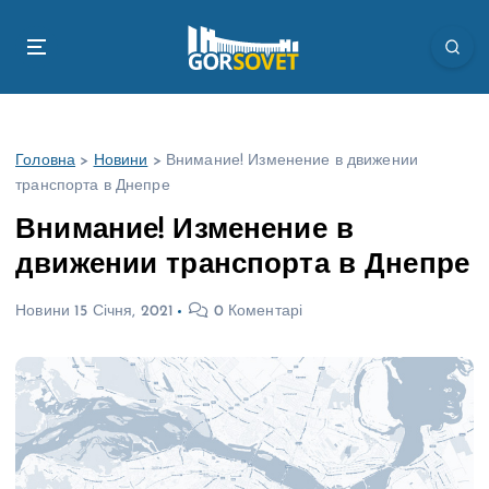
П
е
р
е
й
т
Головна
>
Новини
>
Внимание! Изменение в движении
и
транспорта в Днепре
д
о
Внимание! Изменение в
в
движении транспорта в Днепре
м
і
Новини
15 Січня, 2021
0 Коментарі
с
т
у