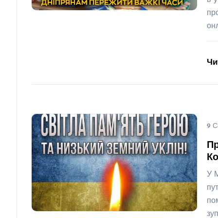
пр
он
Чи
9 С
П
Ко
У 
пу
по
зу