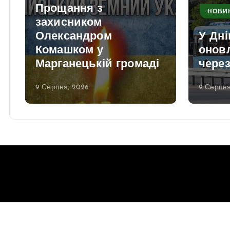
Прощання з
НОВИ
захисником
Олександром
У Дні
Комашком у
онов
Марганецькій громаді
через
9 Серпня, 2026
9 Серпня