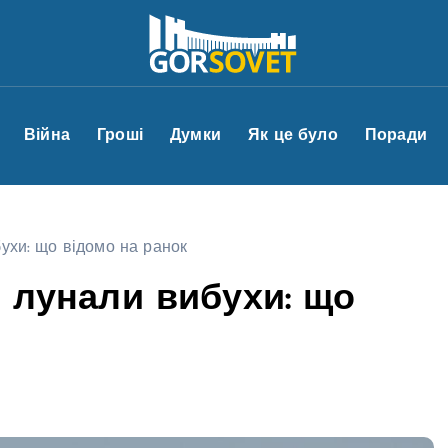
Війна
Гроші
Думки
Як це було
Поради
бухи: що відомо на ранок
і лунали вибухи: що