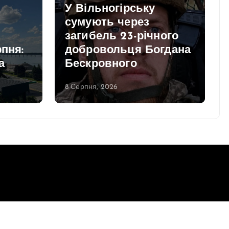
У Вільногірську
сумують через
загибель 23-річного
рпня:
добровольця Богдана
а
Бескровного
8 Серпня, 2026