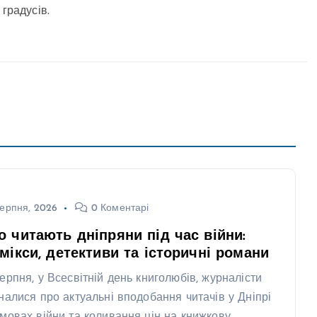
градусів.
ерпня, 2026
0 Коментарі
 читають дніпряни під час війни:
мікси, детективи та історичні романи
серпня, у Всесвітній день книголюбів, журналісти
зналися про актуальні вподобання читачів у Дніпрі
умовах війни та коливання цін на книжкову