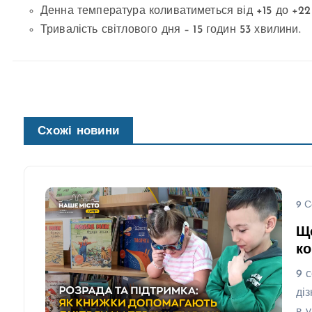
Денна температура коливатиметься від +15 до +22 
Тривалість світлового дня – 15 годин 53 хвилини.
Схожі новини
9 С
Що
ко
9 
ді
в 