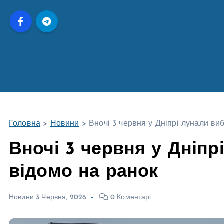
П
е
р
е
й
т
и
д
о
Головна
>
Новини
>
Вночі 3 червня у Дніпрі лунали ви
в
м
Вночі 3 червня у Дніпр
і
відомо на ранок
с
т
у
Новини
3 Червня, 2026
0 Коментарі