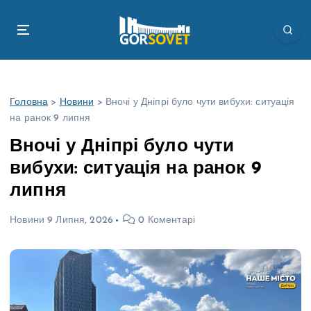
П
е
р
е
й
т
Головна
>
Новини
>
Вночі у Дніпрі було чути вибухи: ситуація
и
на ранок 9 липня
д
о
Вночі у Дніпрі було чути
в
вибухи: ситуація на ранок 9
м
і
липня
с
т
Новини
9 Липня, 2026
0 Коментарі
у