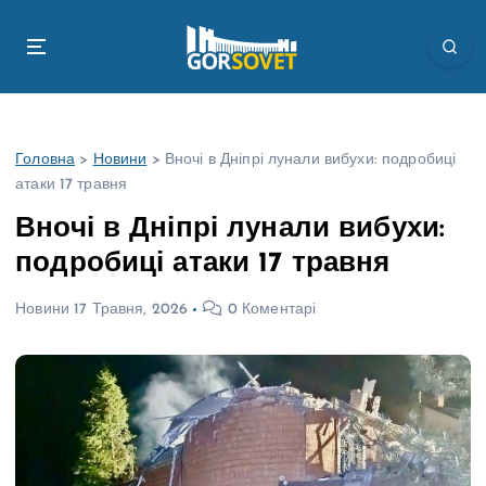
П
е
р
е
й
т
Головна
>
Новини
>
Вночі в Дніпрі лунали вибухи: подробиці
и
атаки 17 травня
д
о
Вночі в Дніпрі лунали вибухи:
в
подробиці атаки 17 травня
м
і
Новини
17 Травня, 2026
0 Коментарі
с
т
у