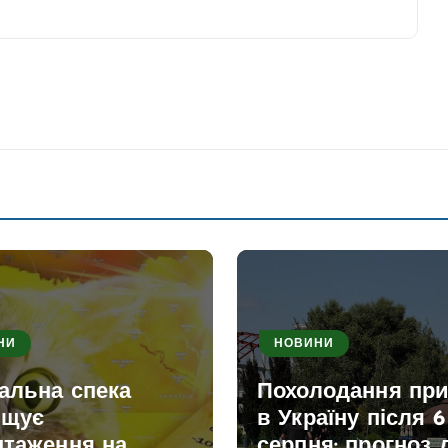
НИ
НОВИНИ
альна спека
Похолодання пр
ищує
в Україну після 6
нтаження на
серпня: прогноз 