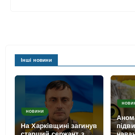
Інші новини
НОВИ
НОВИНИ
Аном
На Харківщині загинув
підв
старший сержант з
нава