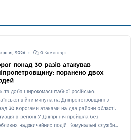
ерпня, 2026
0 Коментарі
рог понад 30 разів атакував
іпропетровщину: поранено двох
юдей
25-та доба широкомасштабної російсько-
раїнської війни минула на Дніпропетровщині з
над 30 ворогами атаками на два райони області.
туація в регіоні У Дніпрі ніч пройшла без
обливих надзвичайних подій. Комунальні служби…