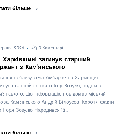
тати більше
ерпня, 2026
0 Коментарі
 Харківщині загинув старший
ржант з Кам’янського
 липня поблизу села Амбарне на Харківщині
гинув старший сержант Ігор Зозуля, родом з
м’янського. Цю інформацію повідомив міський
лова Кам’янського Андрій Білоусов. Короткі факти
о Ігоря Зозулю Народився 12…
тати більше