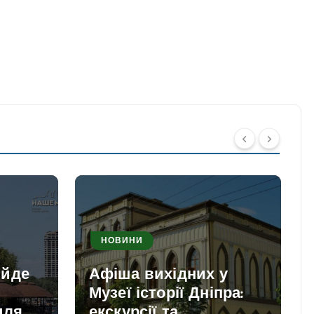
НОВИНИ
ийде
Афіша вихідних у
Музеї історії Дніпра:
для
екскурсії та