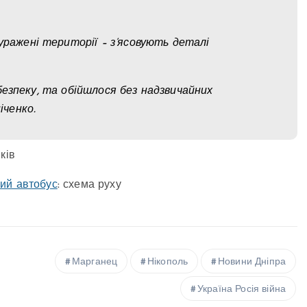
ажені території – з’ясовують деталі
безпеку, та обійшлося без надзвичайних
іченко.
ків
ий автобус
: схема руху
Марганец
Нікополь
Новини Дніпра
Україна Росія війна