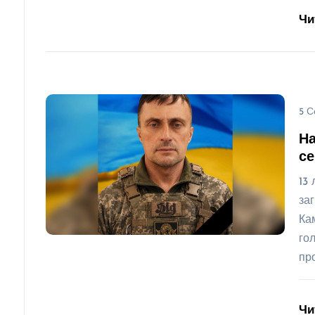
Чи
5 С
На
се
13
за
Ка
го
пр
Чи