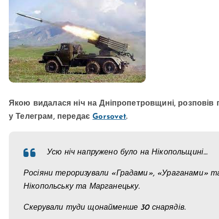
Якою видалася ніч на Дніпропетровщині, розповів
у Телеграм, передає
Gorsovet
.
Усю ніч напружено було на Нікопольщині…
Росіяни тероризували «Градами», «Ураганами» та
Нікопольську та Марганецьку.
Скерували туди щонайменше 30 снарядів.