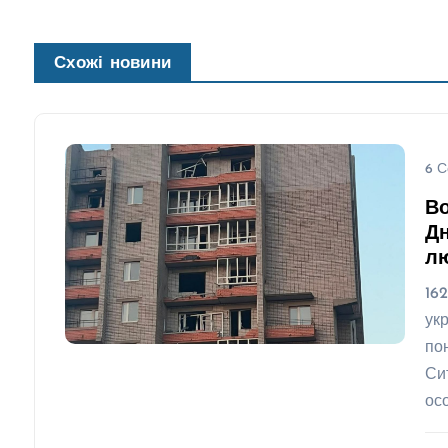
Схожі новини
6 С
Во
Дн
л
16
ук
по
Си
ос