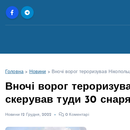
П
е
р
е
й
т
и
д
о
Головна
>
Новини
>
Вночі ворог тероризував Нікопольщ
в
м
Вночі ворог тероризув
і
скерував туди 30 снар
с
т
у
Новини
12 Грудня, 2022
0 Коментарі