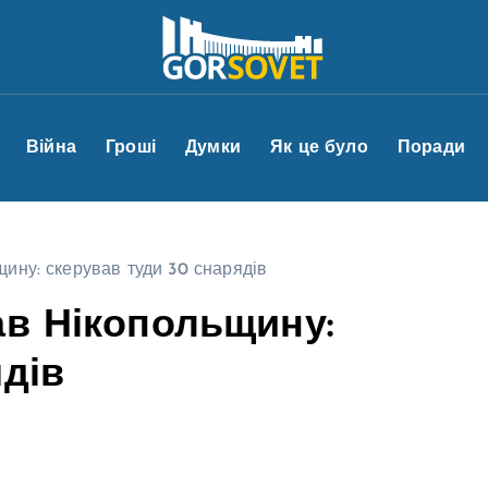
Війна
Гроші
Думки
Як це було
Поради
ину: скерував туди 30 снарядів
ав Нікопольщину:
ядів