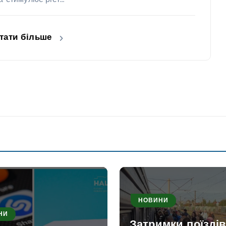
та стимулює ріст…
тати більше
НОВИНИ
НИ
Затримки поїздів