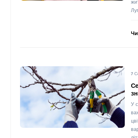
жи
Лу
Чи
7 С
Се
з
У 
ва
цв
ва