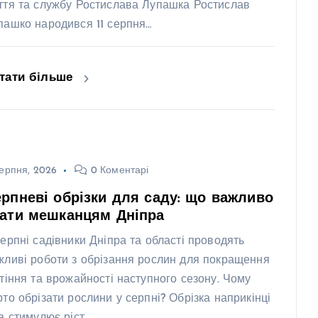
ття та службу Ростислава Лупашка Ростислав
пашко народився 11 серпня…
тати більше
ерпня, 2026
0 Коментарі
рпневі обрізки для саду: що важливо
нати мешканцям Дніпра
серпні садівники Дніпра та області проводять
жливі роботи з обрізання рослин для покращення
ітіння та врожайності наступного сезону. Чому
рто обрізати рослини у серпні? Обрізка наприкінці