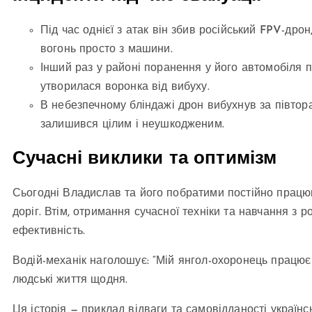
Під час однієї з атак він збив російський FPV-др
вогонь просто з машини.
Інший раз у районі поранення у його автомобіля п
утворилася воронка від вибуху.
В небезпечному бліндажі дрон вибухнув за півтора
залишився цілим і неушкодженим.
Сучасні виклики та оптимізм
Сьогодні Владислав та його побратими постійно працю
доріг. Втім, отримання сучасної техніки та навчання з р
ефективність.
Водій-механік наголошує: “Мій янгол-охоронець працює н
людські життя щодня.
Ця історія — приклад відваги та самовідданості українсь