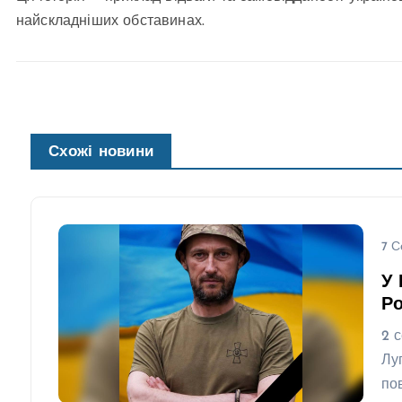
найскладніших обставинах.
Схожі новини
7 С
У 
Ро
2 
Лу
по