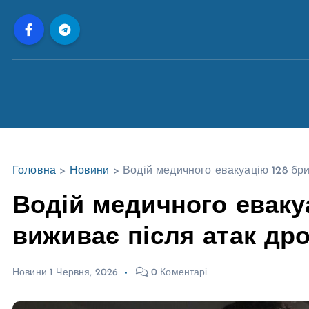
П
е
р
е
й
т
и
д
о
Головна
>
Новини
>
Водій медичного евакуацію 128 бри
в
м
Водій медичного еваку
і
виживає після атак дро
с
т
у
Новини
1 Червня, 2026
0 Коментарі