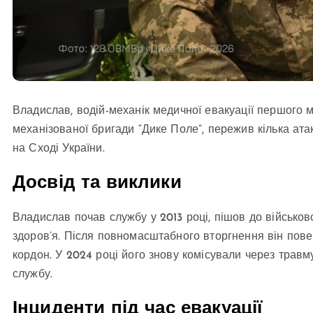
Владислав, водій-механік медичної евакуації першого 
механізованої бригади “Дике Поле”, пережив кілька ата
на Сході України.
Досвід та виклики
Владислав почав службу у 2013 році, пішов до військов
здоров’я. Після повномасштабного вторгнення він пов
кордон. У 2024 році його знову комісували через травм
службу.
Інциденти під час евакуації