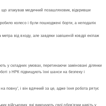
он, що атакував медичний позашляховик, відкривши
робило колесо і були пошкоджені борти, а неподалік
 метра від входу, але завдяки завішеній ковдрі екіпаж
ють у складних умовах, перетинаючи заміновані ділянки
оботі з НРК підвищують їхні шанси на безпеку і
а повну”, і він вдячний за це, адже їхня робота рятує
ких військових, які виконують свої обов’язки навіть у