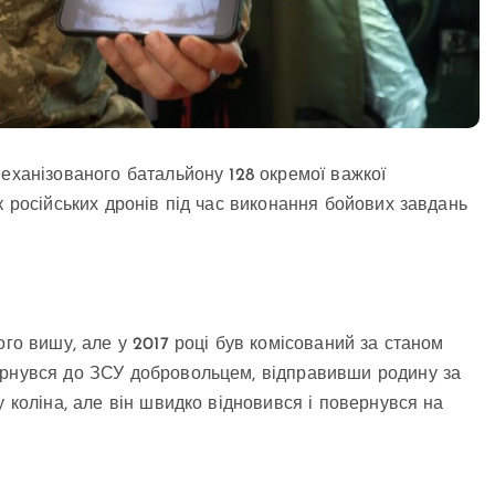
механізованого батальйону 128 окремої важкої
к російських дронів під час виконання бойових завдань
ого вишу, але у 2017 році був комісований за станом
ернувся до ЗСУ добровольцем, відправивши родину за
у коліна, але він швидко відновився і повернувся на