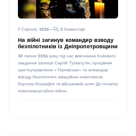
7 Серпня, 2026
0 Коментарі
На війні загинув командир взводу
безпілотників із Дніпропетровщини
30 липня 2026 року під час виконання бойового
завдання загинув Сергій Тухватулін, працівник
шахтоуправління «Тернівське» та командир
взводу безпілотних авіаційних комплексів.
Коротка біографія та військовий шлях До початку
повномасштабної війни…